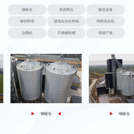
钢板仓
简易网仓
输送设备
镀锌料塔
猪场自动化料线
饲料混合机
刮粪机
不锈钢料槽
母猪产床
钢板仓
钢板仓