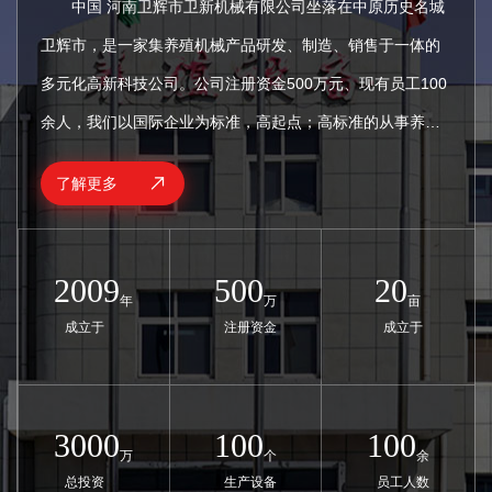
中国 河南卫辉市卫新机械有限公司坐落在中原历史名城
卫辉市，是一家集养殖机械产品研发、制造、销售于一体的
多元化高新科技公司。公司注册资金500万元、现有员工100
余人，我们以国际企业为标准，高起点；高标准的从事养殖
机械产品的研究与推广。产品曾多次获得上级产品质量奖，
了解更多
目前产品畅销三十多个省市自治区，享有良好的市场荣誉，
赢得了用户的好评。 公司始终坚持以严格的管理制度，
保证高质量的产品服务用户。有品质才有市场，有改善才有
2009
500
20
年
万
亩
进步。我们相信，提供更好的产品，才是回报客户更好的办
成立于
注册资金
成立于
法。 2019年我公司被定为河南省农机购置补贴企业。同
年，我公司与北京机械研究院共同起草了粉碎机的三项国家
标准和行业标准。2010年、2012年、2013年我公司被选为
3000
100
100
万
个
余
农机补贴企业。 我公司是重合同、守信用单位，我们将
总投资
生产设备
员工人数